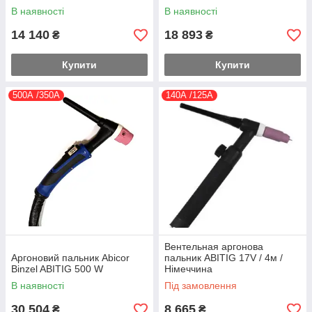
В наявності
В наявності
14 140
18 893
₴
₴
Купити
Купити
500А /350А
140А /125А
Вентельная аргонова
Аргоновий пальник Abicor
пальник ABITIG 17V / 4м /
Binzel ABITIG 500 W
Німеччина
В наявності
Під замовлення
30 504
8 665
₴
₴