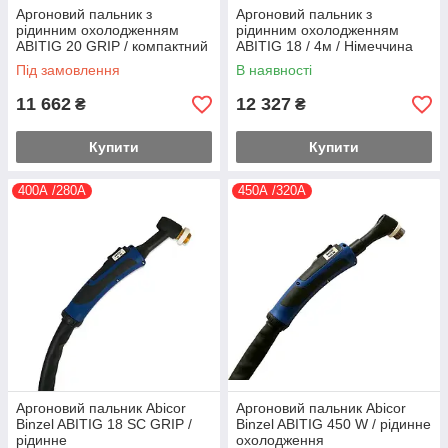
Аргоновий пальник з
Аргоновий пальник з
рідинним охолодженням
рідинним охолодженням
ABITIG 20 GRIP / компактний
ABITIG 18 / 4м / Німеччина
розмір
Під замовлення
В наявності
11 662
12 327
₴
₴
Купити
Купити
400А /280А
450А /320А
Аргоновий пальник Abicor
Аргоновий пальник Abicor
Binzel ABITIG 18 SC GRIP /
Binzel ABITIG 450 W / рідинне
рідинне
охолодження