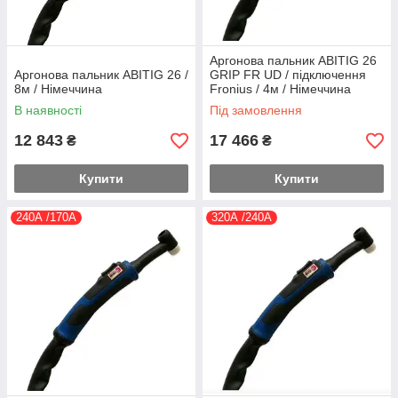
Аргонова пальник ABITIG 26
Аргонова пальник ABITIG 26 /
GRIP FR UD / підключення
8м / Німеччина
Fronius / 4м / Німеччина
В наявності
Під замовлення
12 843
17 466
₴
₴
Купити
Купити
240А /170А
320А /240А