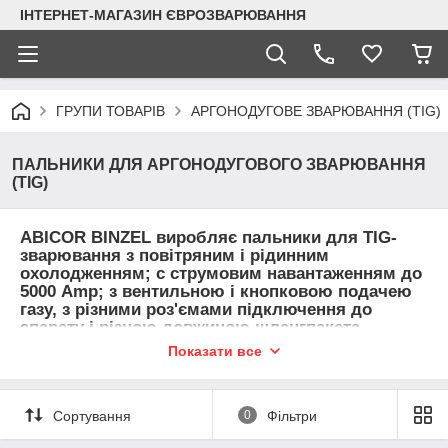
ІНТЕРНЕТ-МАГАЗИН ЄВРОЗВАРЮВАННЯ
ГРУПИ ТОВАРІВ
АРГОНОДУГОВЕ ЗВАРЮВАННЯ (TIG)
ПАЛЬНИКИ ДЛЯ АРГОНОДУГОВОГО ЗВАРЮВАННЯ
(TIG)
ABICOR BINZEL виробляє пальники для TIG-
зварювання з повітряним і рідинним
охолодженням; c струмовим навантаженням до
5000 Amp; з вентильною і кнопковою подачею
газу, з різними роз'ємами підключення до
апарату і різною довжиною шлангпакета
Показати все
GRIP
― ергономічна рукоятка
V
― управління подачею газу вентилем
F
― гнучка голова пальника
Сортування
0
Фільтри
W, SC
― позначення рідинного охолодження