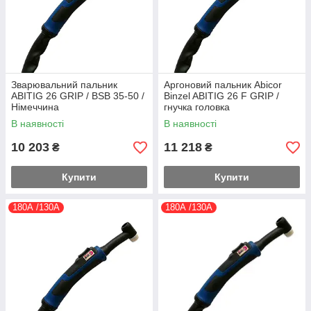
Зварювальний пальник
Аргоновий пальник Abicor
ABITIG 26 GRIP / BSB 35-50 /
Binzel ABITIG 26 F GRIP /
Німеччина
гнучка головка
В наявності
В наявності
10 203
11 218
₴
₴
Купити
Купити
180А /130А
180А /130А