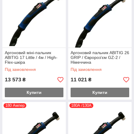
Аргоновий міні-пальник
Аргоновий пальник ABITIG 26
ABITIG 17 Little / 4м / High-
GRIP / Євророз'єм GZ-2 /
Flex-шкіра
Німеччина
Під замовлення
Під замовлення
13 573
11 021
₴
₴
Купити
Купити
180 Ампер
180А /130А