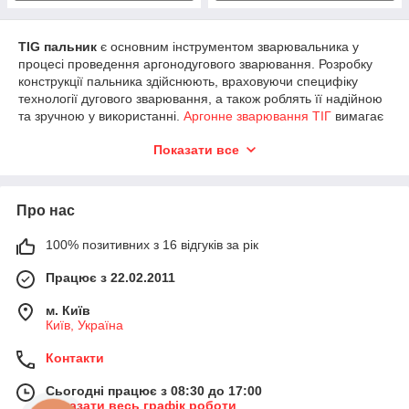
TIG пальник
є основним інструментом зварювальника у
процесі проведення аргонодугового зварювання. Розробку
конструкції пальника здійснюють, враховуючи специфіку
технології дугового зварювання, а також роблять її надійною
та зручною у використанні.
Аргонне зварювання ТІГ
вимагає
для його виконання обладнання виняткової якості, і на сайті
Показати все
«Єврозварювання» представлена саме така продукція.
Аргоновий пальник: принцип роботи
Пальники TIG для аргонодугового зварювання неплавким
Про нас
вольфрамовим електродом у середовищі інертних газів,
призначені для обробки металу різних сортів та їх сплавів.
100% позитивних з 16 відгуків за рік
Дуга формується між тугоплавким вольфрамовим
Працює з 22.02.2011
електродом і заготовкою. Як правило, такі пальники
застосовуються в процесі ручного зварювання, під час якого
м. Київ
зварювальник задіє обидві руки: в одній тримає пальник, а
Київ, Україна
другою подає присадний матеріал у зварювальну ванну, де
знаходиться розплавлений метал.
Контакти
Існують модифікації з повітряним і рідинним типом
охолодження. Пальникам першого різновиду достатньо
Сьогодні працює з 08:30 до 17:00
Показати весь графік роботи
охолодження за допомогою атмосферного повітря та