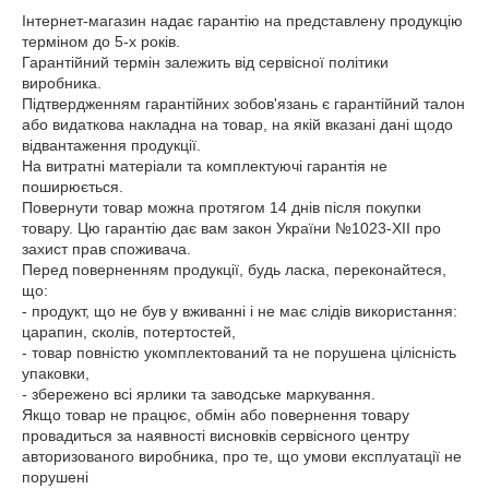
Інтернет-магазин надає гарантію на представлену продукцію 
терміном до 5-х років.

Гарантійний термін залежить від сервісної політики 
виробника.

Підтвердженням гарантійних зобов'язань є гарантійний талон 
або видаткова накладна на товар, на якій вказані дані щодо 
відвантаження продукції.

На витратні матеріали та комплектуючі гарантія не 
поширюється.

Повернути товар можна протягом 14 днів після покупки 
товару. Цю гарантію дає вам закон України №1023-XII про 
захист прав споживача.

Перед поверненням продукції, будь ласка, переконайтеся, 
що:

- продукт, що не був у вживанні і не має слідів використання: 
царапин, сколів, потертостей,

- товар повністю укомплектований та не порушена цілісність 
упаковки,

- збережено всі ярлики та заводське маркування.

Якщо товар не працює, обмін або повернення товару 
провадиться за наявності висновків сервісного центру 
авторизованого виробника, про те, що умови експлуатації не 
порушені
