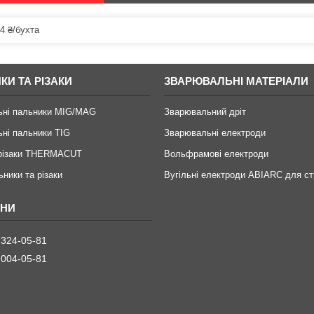
4 ₴/бухта
КИ ТА РІЗАКИ
ЗВАРЮВАЛЬНІ МАТЕРІАЛИ
ьні пальники MIG/MAG
Зварювальний дріт
ні пальники TIG
Зварювальні електроди
 різаки THERMACUT
Вольфрамові електроди
ьники та різаки
Вугільні електроди ABIARC для ст
 324-05-81
 004-05-81