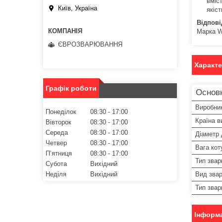
вміс
Київ, Україна
якіс
Відпові
Марка W
ЄВРОЗВАРЮВАННЯ
Характ
Графік роботи
Основ
Виробни
Понеділок
08:30
17:00
Країна в
Вівторок
08:30
17:00
Середа
08:30
17:00
Діаметр 
Четвер
08:30
17:00
Вага кот
Пʼятниця
08:30
17:00
Тип зва
Субота
Вихідний
Вид зва
Неділя
Вихідний
Тип звар
Інформа