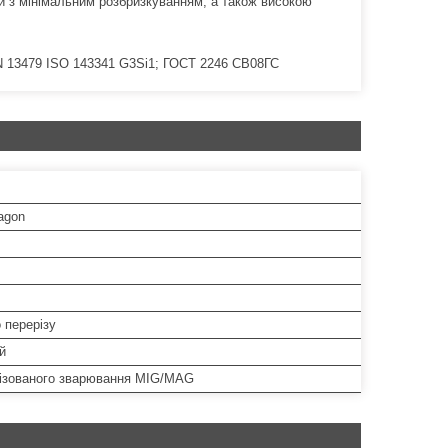
ги з мінімальним розбризкуванням, а також високою
N 13479 ISO 143341 G3Si1; ГОСТ 2246 СВ08ГС
agon
 перерізу
й
ізованого зварювання MIG/MAG