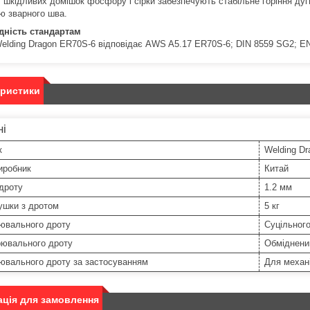
т шкідливих домішок фосфору і сірки забезпечують стабільне горіння ду
тю зварного шва.
дність стандартам
elding Dragon ER70S-6 відповідає AWS A5.17 ER70S-6; DIN 8559 SG2; E
еристики
ні
к
Welding Dr
иробник
Китай
дроту
1.2 мм
ушки з дротом
5 кг
рювального дроту
Суцільного
рювального дроту
Обміднени
ювального дроту за застосуванням
Для механ
ція для замовлення