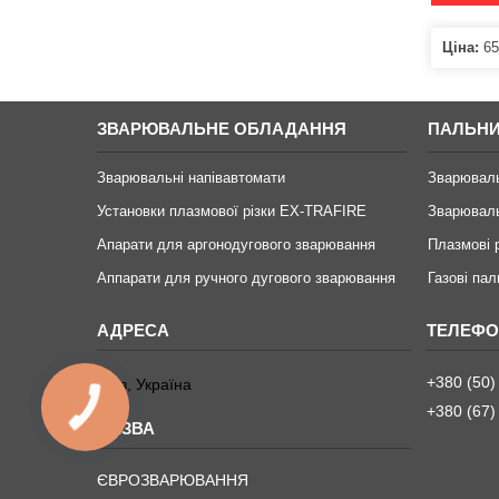
Ціна:
65
ЗВАРЮВАЛЬНЕ ОБЛАДАННЯ
ПАЛЬНИ
Зварювальні напівавтомати
Зварювал
Установки плазмової різки EX-TRAFIRE
Зварюваль
Апарати для аргонодугового зварювання
Плазмові
Аппарати для ручного дугового зварювання
Газові пал
+380 (50)
Київ, Україна
КНОПКА
+380 (67)
ЗВ'ЯЗКУ
ЄВРОЗВАРЮВАННЯ