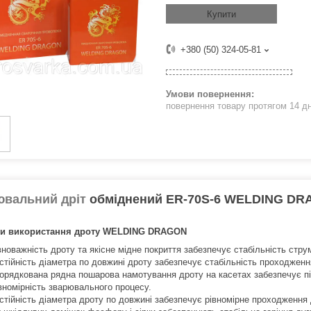
Купити
+380 (50) 324-05-81
повернення товару протягом 14 д
ювальний дріт
обміднений ER-70S-6 WELDING D
ги використання дроту WELDING DRAGON
вноважність дроту та якісне мідне покриття забезпечує стабільність стру
стійність діаметра по довжині дроту забезпечує стабільність проходже
орядкована рядна пошарова намотування дроту на касетах забезпечує п
івномірність зварювального процесу.
стійність діаметра дроту по довжині забезпечує рівномірне проходження д