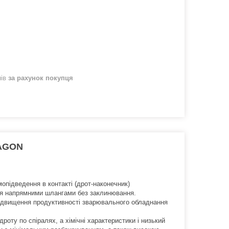
нів
за рахунок покупця
RAGON
мопідведення в контакті (дрот-наконечник)
ння напрямними шлангами без заклинювання.
ідвищення продуктивності зварювального обладнання
роту по спіралях, а хімічні характеристики і низький