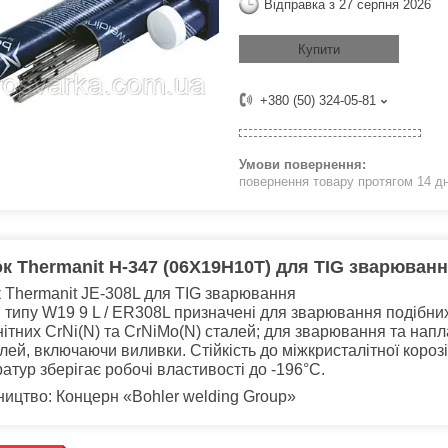
Відправка з 27 серпня 2026
Купити
+380 (50) 324-05-81
повернення товару протягом 14 д
к Thermanit H-347 (06Х19Н10Т) для TIG зварюван
 Thermanit JE-308L для TIG зварювання
 типу W19 9 L / ER308L призначені для зварювання подібних
нітних CrNi(N) та CrNiMo(N) сталей; для зварювання та нап
алей, включаючи виливки. Стійкість до міжкристалітної короз
атур зберігає робочі властивості до -196°С.
ицтво: Концерн «Bohler welding Group»