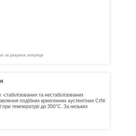
нів
за рахунок покупця
ня
 -стабілізованих та нестабілізованих
лавлення подібних криогенних аустенітних CrNi
ії при температурі до 350°C. За низьких