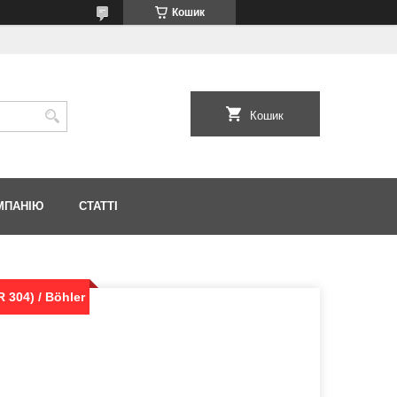
Кошик
Кошик
МПАНІЮ
СТАТТІ
 304) / Böhler