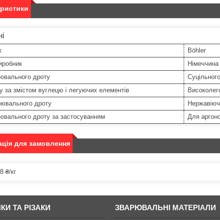
еристики
ні
к
Böhler
иробник
Німеччина
рювального дроту
Суцільного
у за змістом вуглецю і легуючих елементів
Високолег
рювального дроту
Нержавіюч
ювального дроту за застосуванням
Для аргоно
ція для замовлення
8 ₴/кг
КИ ТА РІЗАКИ
ЗВАРЮВАЛЬНІ МАТЕРІАЛИ