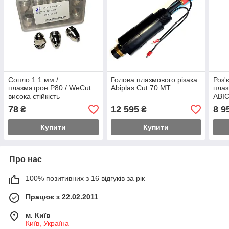
Сопло 1.1 мм /
Голова плазмового різака
Роз'
плазматрон P80 / WeCut
Abiplas Cut 70 MT
плаз
висока стійкість
ABI
78
12 595
8 9
₴
₴
Купити
Купити
Про нас
100% позитивних з 16 відгуків за рік
Працює з 22.02.2011
м. Київ
Київ, Україна