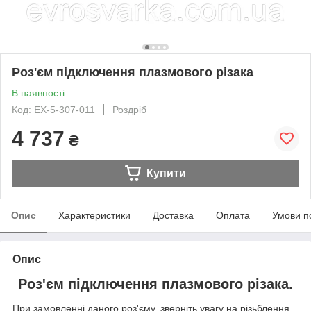
Роз'єм підключення плазмового різака
В наявності
Код: EX-5-307-011
Роздріб
4 737
₴
Купити
Опис
Характеристики
Доставка
Оплата
Умови п
Опис
Роз'єм підключення плазмового різака.
При замовленні даного роз'єму, зверніть увагу на різьблення