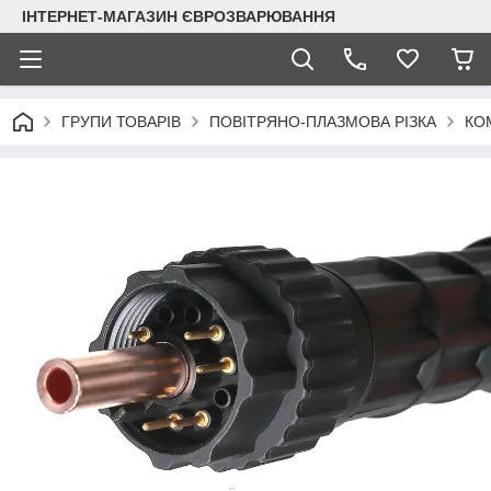
ІНТЕРНЕТ-МАГАЗИН ЄВРОЗВАРЮВАННЯ
ГРУПИ ТОВАРІВ
ПОВІТРЯНО-ПЛАЗМОВА РІЗКА
КО