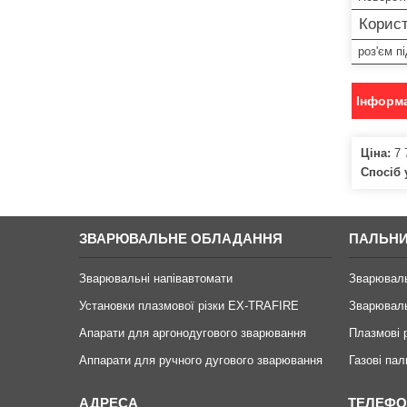
Корист
роз'єм п
Інформа
Ціна:
7 
Спосіб 
ЗВАРЮВАЛЬНЕ ОБЛАДАННЯ
ПАЛЬНИ
Зварювальні напівавтомати
Зварювал
Установки плазмової різки EX-TRAFIRE
Зварюваль
Апарати для аргонодугового зварювання
Плазмові
Аппарати для ручного дугового зварювання
Газові пал