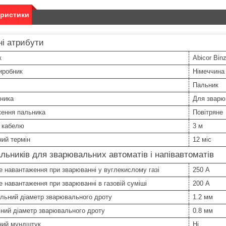
еристики
і атрибути
к
Abicor Binz
иробник
Німеччина
Пальник
ника
Для зварю
ення пальника
Повітряне
 кабелю
3 м
ний термін
12 міс
льників для зварювальних автоматів і напівавтоматів
 навантаження при зварюванні у вуглекислому газі
250 А
 навантаження при зварюванні в газовій суміші
200 А
льний діаметр зварювального дроту
1.2 мм
ний діаметр зварювального дроту
0.8 мм
ний мундштук
Ні