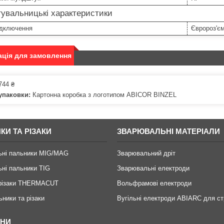
увальницькі характеристики
ідключення
Євророз'є
ція для замовлення
744 ₴
упаковки:
Картонна коробка з логотипом ABICOR BINZEL
КИ ТА РІЗАКИ
ЗВАРЮВАЛЬНІ МАТЕРІАЛИ
ьні пальники MIG/MAG
Зварювальний дріт
ні пальники TIG
Зварювальні електроди
 різаки THERMACUT
Вольфрамові електроди
ьники та різаки
Вугільні електроди ABIARC для ст