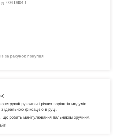
од:
004.D804.1
нів
за рахунок покупця
ом)
нструкції рукоятки і різних варіантів модулів
з ідеальною фіксацією в руці.
м, що робить маніпулювання пальником зручним.
айті