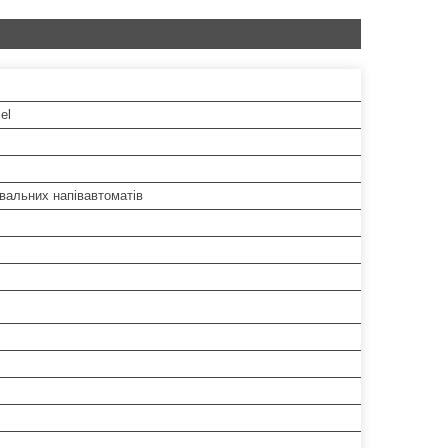
el
вальних напівавтоматів