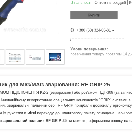
В наявності
Оптом і в роздріб
К
Купити
+380 (50) 324-05-81
повернення товару протягом 14 д
ик для MIG/MAG зварювання: RF GRIP 25
МОМ ПІДКЛЮЧЕННЯ KZ-2 (евроразьем) або роз'ємом ПДГ-309 (за запит
інноваційному використанню спеціальних компонентів "GRIP" системи в ко
ння, зварювальні пальники серії RF GRIP придбали досконалу ергономіку 
кція рукоятки в місці переходу до шланговому пакету оснащена шарніро
 зварювальний пальник RF GRIP 25
ви можете, оформивши заявку на с