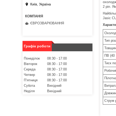
охолодж
Київ, Україна
2 pin. 
Найбіль
Jasic CU
ЄВРОЗВАРЮВАННЯ
Характ
Охоло
Тип різ
Графік роботи
Товщин
ПВ (40 
Понеділок
08:30
17:00
Тиск по
Вівторок
08:30
17:00
Середа
08:30
17:00
Робочий
Четвер
08:30
17:00
Пілотн
Пʼятниця
08:30
17:00
Субота
Вихідний
Витрат
Неділя
Вихідний
Довжин
Струм 