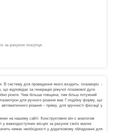
нів
за рахунок покупця
. В систему для проведення якого входять: плазморіз -
 що відповідає за генерацію ріжучої плазмової дуги.
ібно різати. Чим більша товщина, тим більш потужний
Плазмотрон для ручного різання має Г-подібну форму, що
автоматичного різання – пряму, для зручності фіксації у
ених на нашому сайті. Конструктивно він є аналогом
іт у важкодоступних місцях за рахунок своїх малих
начить немає необхідності у додатковому обладнанні для