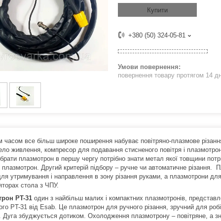
Купити
+380 (50) 324-05-81
повернення товару протягом 14 д
м часом все більш широке поширення набуває повітряно-плазмове різання
ело живлення, компресор для подавання стисненого повітря і плазмотрон,
ібрати плазмотрон в першу чергу потрібно знати метал якої товщини потр
н плазмотрон. Другий критерій підбору – ручне чи автоматичне різання. 
ля утримування і направлення в зону різання руками, а плазмотрони для 
яторах стола з ЧПУ.
трон
PT
-31
один з найбільш малих і компактних плазмотронів, представл
ого PT-31 від Esab. Це плазмотрон для ручного різання, зручний для роб
в. Дуга збуджується дотиком. Охолодження плазмотрону – повітряне, а з