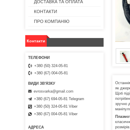
ДОСТАВКА ТА ОПЛАТА
КОНТАКТИ
ПРО КОМПАНІЮ
Контакти
+380 (50) 324-05-81
+380 (67) 004-05-81
Останні
як джер
evrosvarka@gmail.com
Щоб під
потрібе
+380 (67) 694-05-81 Telegram
зручно д
+380 (50) 324-05-81 Viber
маніпул
+380 (67) 004-05-81 Viber
Плазмо
класичн
розмірі