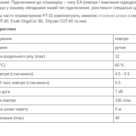
ення. Підключення до плазморізу – типу EA (повітря і живлення підводять
Якщо у вашому обладнанні інший тип підключення, розгляньте спеціальні а
ш часто плазмотроном PT-31 комплектують невеликі
плазмові різаки
з но
T-40, Esab OrigoCut 36i, Shyuan CUT-40 та інші.
еристики
дження
повітря
ання
ручне
а роздільного різу (max)
12
°С)
60 %
вітря (стисненого)
4.5 - 5.5
 тиск повітря (стисненого)
5.5
а дуга
7 кВ
а повітря
130 л/хв.
а шланг-пакету
5 м
різання (max)
40