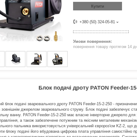
Купити
+380 (50) 324-05-81
повернення товару протягом 14 д
Блок подачі дроту PATON Feeder-15
й блок подачі зварювального дроту PATON Feeder-15-2-250 - призначени
із зовнішнім джерелом зварювального струму. Блок подачі забезпечує ста
льну ванну. PATON Feeder-15-2-250 має власне інверторне джерело для ж
правління, а також забезпечене потужним та якісним металевим механіз
льного пальника використовується універсальний євророз'єм KZ-2, що до
оти блоку подачі його вбудована цифрова плата управління самостійно пр
ння з характеристиками відповідно до встановлених параметрів. Систем