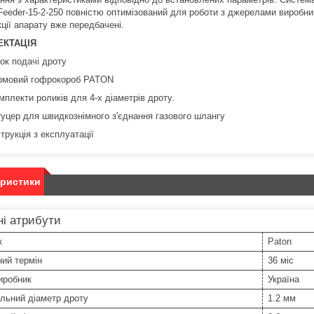
 Feeder-15-2-250 повністю оптимізований для роботи з джерелами виробни
ції апарату вже передбачені.
ЕКТАЦІЯ
ок подачі дроту
рмовий гофрокороб PATON
мплекти роликів для 4-х діаметрів дроту.
уцер для швидкознімного з'єднання газового шлангу
струкція з експлуатації
еристики
і атрибути
к
Paton
ний термін
36 міс
иробник
Україна
льний діаметр дроту
1.2 мм