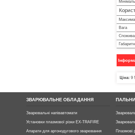
Мінімаль
Корист
Максима
Вага
Спожива
Габаритн
Інформа
Ціна:
9 
ЗВАРЮВАЛЬНЕ ОБЛАДАННЯ
ПАЛЬНИ
Зварювальні напівавтомати
Зварювал
Установки плазмової різки EX-TRAFIRE
Зварюваль
Апарати для аргонодугового зварювання
Плазмові