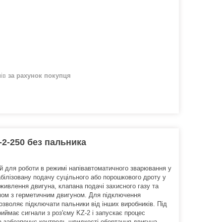
нів
за рахунок покупця
-2-250 без пальника
й для роботи в режимі напівавтоматичного зварювання у
білізовану подачу суцільного або порошкового дроту у
ивлення двигуна, клапана подачі захисного газу та
мом з герметичним двигуном. Для підключення
зволяє підключати пальники від інших виробників. Під
иймає сигнали з роз'єму KZ-2 і запускає процес
а забезпечує контроль швидкості обертання двигуна