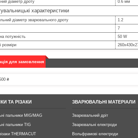
ний діаметр дроту
0.6 мм
увальницькі характеристики
льний діаметр зварювального дроту
1.2
7
на потужність
50 W
і розміри
260х430х2
ція для замовлення
500 ₴
КИ ТА РІЗАКИ
ЗВАРЮВАЛЬНІ МАТЕРІАЛИ
ьні пальники MIG/MAG
Зварювальний дріт
ні пальники TIG
Зварювальні електроди
 різаки THERMACUT
Вольфрамові електроди