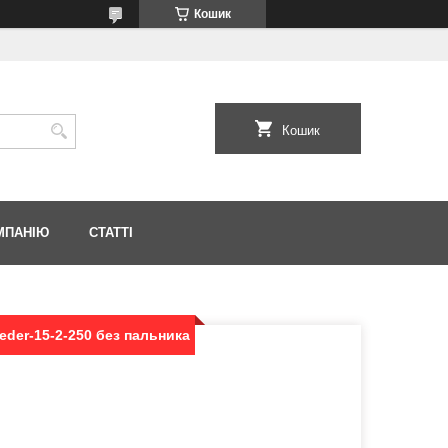
Кошик
Кошик
МПАНІЮ
СТАТТІ
eder-15-2-250 без пальника