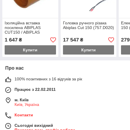
Ізоляційна вставка
Головка ручного різака
Еле
посилена ABIPLAS
Abiplas Cut 150 (757.D020)
150 
CUT150 / ABIPLAS
CUT200W (757.D032)
1 647
17 547
279
₴
₴
Купити
Купити
Про нас
100% позитивних з 16 відгуків за рік
Працює з 22.02.2011
м. Київ
Київ, Україна
Контакти
Сьогодні вихідний