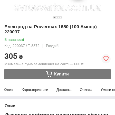
Електрод на Powermax 1650 (100 Ампер)
220037
В наявності
Код: 220037 / T-8872
Роздріб
305
₴
Мінімальна сума замовлення на сайті — 600 ₴
Купити
Опис
Характеристики
Доставка
Оплата
Умови п
Опис
Джерело повітряно-плазмового різання: