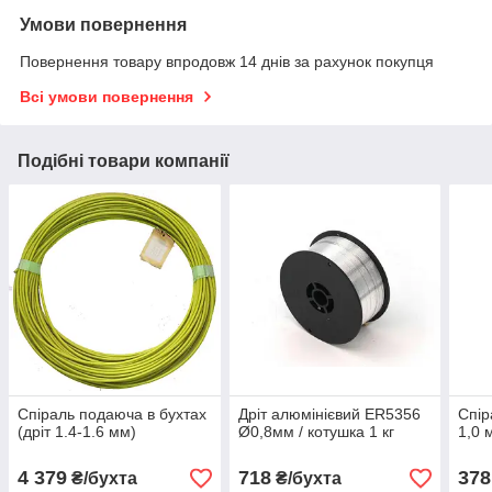
Умови повернення
Повернення товару впродовж 14 днів за рахунок покупця
Всі умови повернення
Подібні товари компанії
Спіраль подаюча в бухтах
Дріт алюмінієвий ER5356
Спір
(дріт 1.4-1.6 мм)
Ø0,8мм / котушка 1 кг
1,0 
4 379
718
378
₴/бухта
₴/бухта