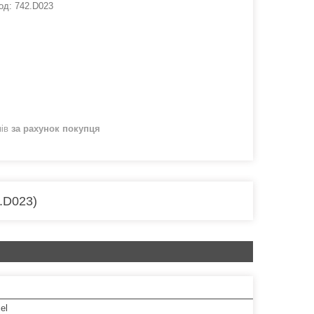
од:
742.D023
нів
за рахунок покупця
.D023)
el