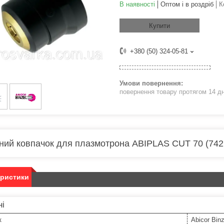
В наявності
Оптом і в роздріб
К
Купити
+380 (50) 324-05-81
повернення товару протягом 14 д
ний ковпачок для плазмотрона ABIPLAS CUT 70 (742
еристики
ні
к
Abicor Binz