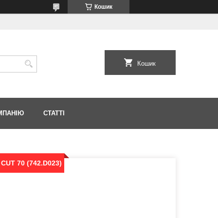
Кошик
Кошик
МПАНІЮ
СТАТТІ
CUT 70 (742.D023)