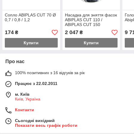
Сопло ABIPLAS CUT 70 Ø
Насадка для зняття фасок
Голо
0,7 / 0,8 / 1,2
ABIPLAS CUT 110 /
Abip
ABIPLAS CUT 150
174
2 047
9 7
₴
₴
Купити
Купити
Про нас
100% позитивних з 16 відгуків за рік
Працює з 22.02.2011
м. Київ
Київ, Україна
Контакти
Сьогодні вихідний
Показати весь графік роботи