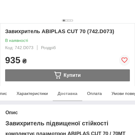
Завихритель ABIPLAS CUT 70 (742.D073)
В наявності
Код: 742.D073
Роздріб
935
₴
Купити
пис
Характеристики
Доставка
Оплата
Умови пове
Опис
Завихритель підвищеної стійкості
комплектує плазмотрон ABIPLAS CUT 70 / 70МТ