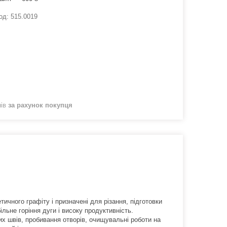
од:
515.0019
нів
за рахунок покупця
ичного графіту і призначені для різання, підготовки
льне горіння дуги і високу продуктивність.
х швів, пробивання отворів, очищувальні роботи на