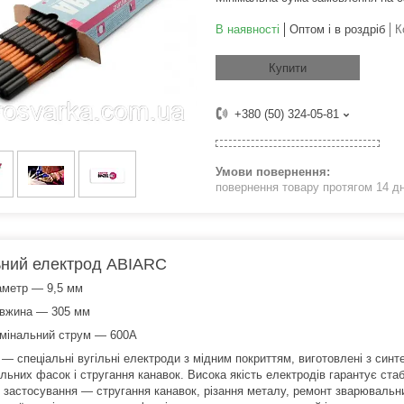
В наявності
Оптом і в роздріб
К
Купити
+380 (50) 324-05-81
повернення товару протягом 14 д
ьний електрод ABIARC
аметр ― 9,5 мм
вжина ― 305 мм
мінальний струм ― 600А
 спеціальні вугільні електроди з мідним покриттям, виготовлені з синтет
ьних фасок і стругання канавок. Висока якість електродів гарантує стабі
 застосування ― стругання канавок, різання металу, ремонт зварювальни