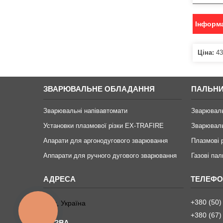
Інформа
Ціна:
43
ЗВАРЮВАЛЬНЕ ОБЛАДАННЯ
ПАЛЬНИ
Зварювальні напівавтомати
Зварювал
Установки плазмової різки EX-TRAFIRE
Зварюваль
Апарати для аргонодугового зварювання
Плазмові
Аппарати для ручного дугового зварювання
Газові пал
+380 (50)
Київ, Україна
КНОПКА
+380 (67)
ЗВ'ЯЗКУ