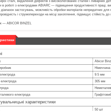
ирої сталі, видалення дефектів з високолегованих сталей і ливарних дета
и в роботі з електродами ABIARC ― підвищення продуктивності праці, ви
 діапазон застосувань, можливість обробки матеріалів непридатних для 
ровідність і струмопереходи на місці захоплення, підвищує стійкість до
ик ― ABICOR BINZEL
еристики
ні
к
Abicor Binz
иробник
Німеччина
 електрода
9.5 мм
 електрода
305 мм
ктрода
Неметале
еталевого електрода
Графітови
увальницькі характеристики
50 шт