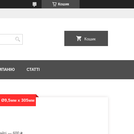
Кошик
Кошик
МПАНІЮ
СТАТТІ
 Ø9,5мм х 305мм
айті — 600 ₴