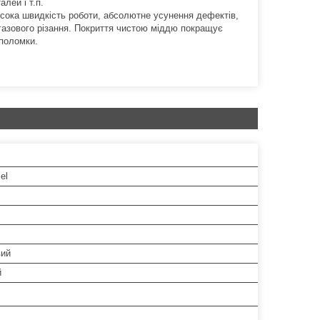
лей і т.п.
сока швидкість роботи, абсолютне усунення дефектів,
газового різання. Покриття чистою міддю покращує
 поломки.
el
вий
й