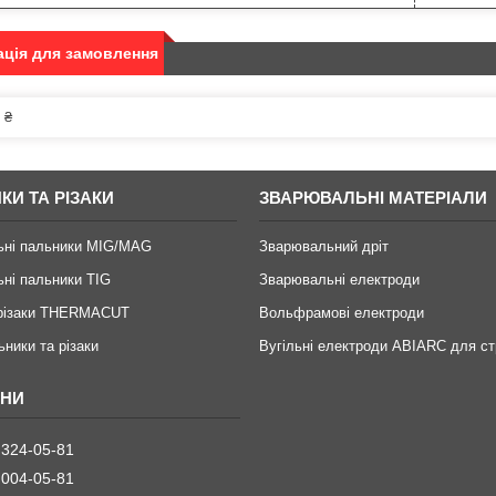
ція для замовлення
 ₴
КИ ТА РІЗАКИ
ЗВАРЮВАЛЬНІ МАТЕРІАЛИ
ьні пальники MIG/MAG
Зварювальний дріт
ні пальники TIG
Зварювальні електроди
 різаки THERMACUT
Вольфрамові електроди
ьники та різаки
Вугільні електроди ABIARC для ст
 324-05-81
 004-05-81