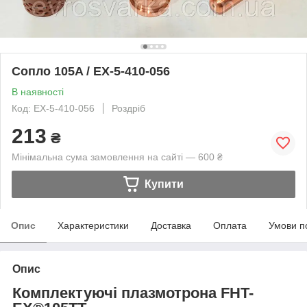
Сопло 105A / EX-5-410-056
В наявності
Код: EX-5-410-056
Роздріб
213
₴
Мінімальна сума замовлення на сайті — 600 ₴
Купити
Опис
Характеристики
Доставка
Оплата
Умови п
Опис
Комплектуючі плазмотрона FHT-