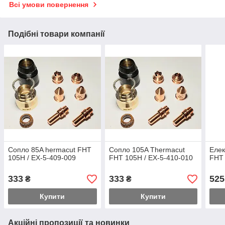
Всі умови повернення
Подібні товари компанії
Сопло 85A hermacut FHT
Сопло 105A Thermacut
Елек
105H / EX-5-409-009
FHT 105H / EX-5-410-010
FHT 
333
333
525
₴
₴
Купити
Купити
Акційні пропозиції та новинки