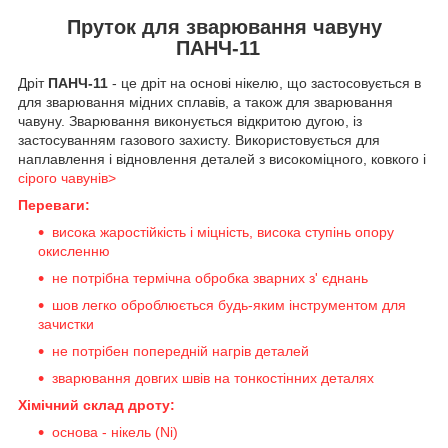
Пруток для зварювання чавуну
ПАНЧ-11
Дріт
ПАНЧ-11
- це дріт на основі нікелю, що застосовується в
для зварювання мідних сплавів, а також для зварювання
чавуну. Зварювання виконується відкритою дугою, із
застосуванням газового захисту. Використовується для
наплавлення і відновлення деталей з високоміцного, ковкого і
сірого чавунів>
Переваги:
висока жаростійкість і міцність, висока ступінь опору
окисленню
не потрібна термічна обробка зварних з' єднань
шов легко оброблюється будь-яким інструментом для
зачистки
не потрібен попередній нагрів деталей
зварювання довгих швів на тонкостінних деталях
Хімічний склад дроту:
основа - нікель (Ni)