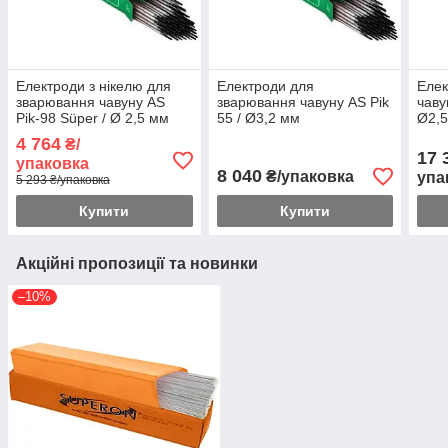
Електроди з нікелю для
Електроди для
Елек
зварювання чавуну AS
зварювання чавуну AS Pik
чаву
Pik-98 Süper / Ø 2,5 мм
55 / Ø3,2 мм
Ø2,5
4 764
₴/
17 
упаковка
8 040
₴/упаковка
упа
5 293 ₴/упаковка
Купити
Купити
Акційні пропозиції та новинки
–10%