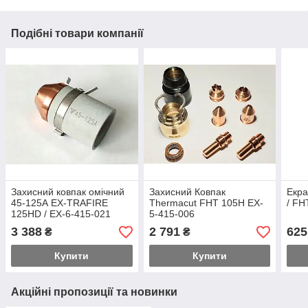
Подібні товари компанії
Захисний ковпак омічний
Захисний Ковпак
Екр
45-125А EX-TRAFIRE
Thermacut FHT 105H EX-
/ FH
125HD / EX-6-415-021
5-415-006
3 388
2 791
625
₴
₴
Купити
Купити
Акційні пропозиції та новинки