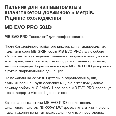
Пальник для напівавтомата з
шлангпакетом довжиною 5 метрів.
Рідинне охолодження
MB EVO PRO 501D
MB EVO PRO
Технології для професіоналів.
Після багаторічного успішного використання зварювальних
пальників серії
MB GRIP
, серія
MB EVO PRO
являє собою
абсолютно нову концепцію пальника, завдяки новим ідеям в
конструкції,
унікальною ергономіці, розташування рукоятки,
кнопки і шарніра.
Р
орелки нової серії
MB EVO PRO
утворюють
з рукою зварювальника єдине ціле
.
Незважаючи на легкість і детально опрацьовані вузли,
пальник повинен бути особливо міцною в ж
естких умовах
режиму роботи MIG / МАG.
Нова серія MB EVO PRO пропонує
нові стандарти міцності і довговічності.
Зварювальні пальники MB EVO PRO з полегшеним
шланговим пакетом "
BIKOX® LW
" дозволяють знизити рівень
навантаження на м'язи зварювальника у всіх просторових