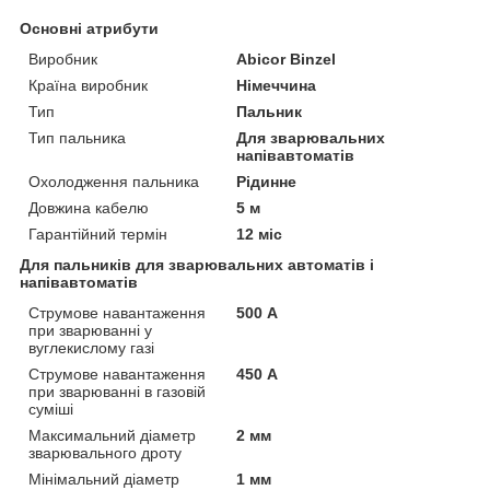
Основні атрибути
Виробник
Abicor Binzel
Країна виробник
Німеччина
Тип
Пальник
Тип пальника
Для зварювальних
напівавтоматів
Охолодження пальника
Рідинне
Довжина кабелю
5 м
Гарантійний термін
12 міс
Для пальників для зварювальних автоматів і
напівавтоматів
Струмове навантаження
500 А
при зварюванні у
вуглекислому газі
Струмове навантаження
450 А
при зварюванні в газовій
суміші
Максимальний діаметр
2 мм
зварювального дроту
Мінімальний діаметр
1 мм