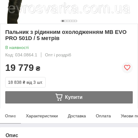
Пальник з рідинним охолодженням MB EVO
PRO 501D / 5 метрів
В наявності
Код: 034.0864.1
Опт і роздріб
19 779
₴
18 838 ₴
від 3 шт.
Купити
Опис
Характеристики
Доставка
Оплата
Умови п
Опис