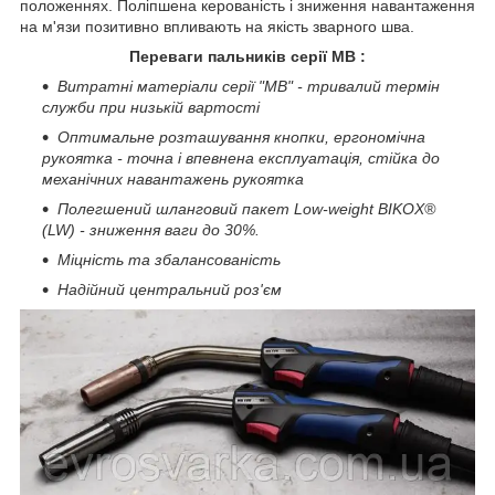
положеннях.
Поліпшена керованість і зниження навантаження
на м'язи позитивно впливають на якість зварного шва.
Переваги пальників серії MB :
Витратні
матеріали
серії
"MB
"
- тривалий
термін
служби при низькій вартості
Оптимальне розташування
кнопки
,
ергономічна
рукоятка -
точна і
впевнена
експлуатація,
стійка до
механічних навантажень
рукоятка
Полегшений шланговий
пакет
Low-
weight BIKOX®
(
LW
)
-
зниження ваги
до 30%.
Міцність
та
збалансованість
Надійний центральний роз'єм