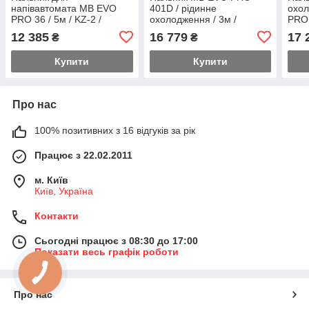
напівавтомата MB EVO
401D / рідинне
охо
PRO 36 / 5м / KZ-2 /
охолодження / 3м /
PRO 
Німеччина
Німеччина
НІМ
12 385
16 779
17 
₴
₴
Купити
Купити
Про нас
100% позитивних з 16 відгуків за рік
Працює з 22.02.2011
м. Київ
Київ, Україна
Контакти
Сьогодні працює з 08:30 до 17:00
Показати весь графік роботи
Про нас