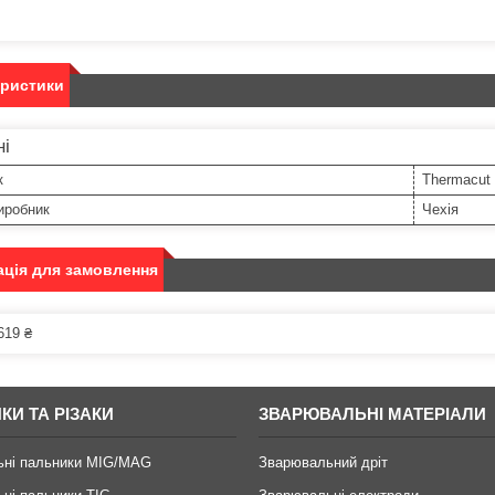
еристики
ні
к
Thermacut
иробник
Чехія
ція для замовлення
619 ₴
КИ ТА РІЗАКИ
ЗВАРЮВАЛЬНІ МАТЕРІАЛИ
ьні пальники MIG/MAG
Зварювальний дріт