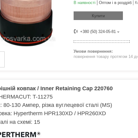
В наявності
Оптом і в роздріб
К
Купити
+380 (50) 324-05-81
повернення товару протягом 14 д
ішній ковпак / Inner Retaining Cap 220760
HERMACUT: T-11275
: 80-130 Ампер, різка вуглецевої сталі (MS)
овка: Hypertherm HPR130XD / HPR260XD
алі на схемі: 15