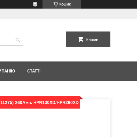
Кошик
Кошик
МПАНІЮ
СТАТТІ
T-11275) 260Амп. HPR130XD/HPR260XD