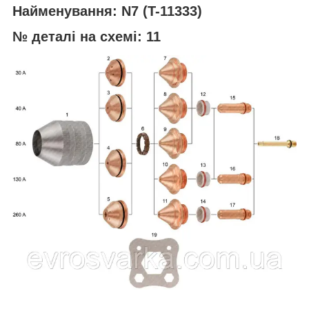
Найменування: N7 (T-11333)
№ деталі на схемі: 11