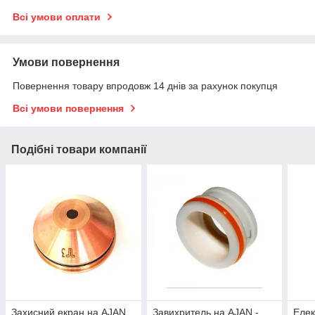
Всі умови оплати
Умови повернення
Повернення товару впродовж 14 днів за рахунок покупця
Всі умови повернення
Подібні товари компанії
Захисний екран на AJAN
Завихритель на AJAN -
Елек