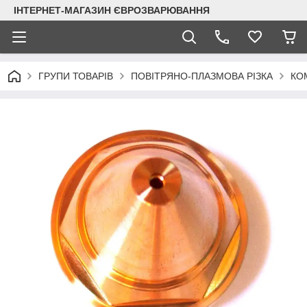
ІНТЕРНЕТ-МАГАЗИН ЄВРОЗВАРЮВАННЯ
ГРУПИ ТОВАРІВ
ПОВІТРЯНО-ПЛАЗМОВА РІЗКА
КО